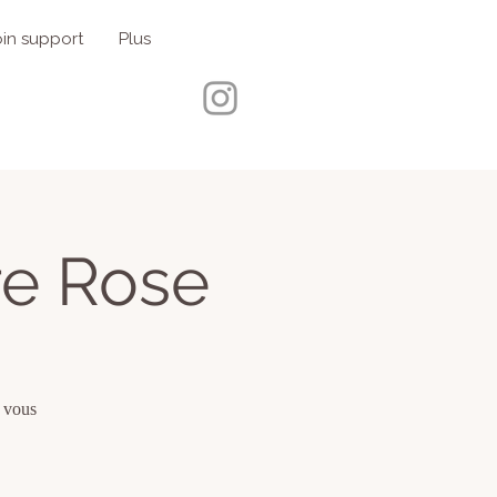
in support
Plus
re Rose
 vous