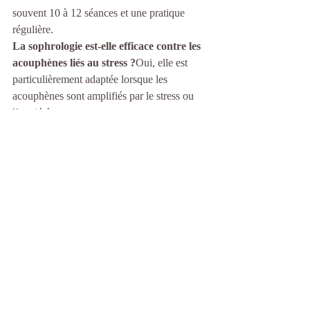
souvent 10 à 12 séances et une pratique 
régulière.
La sophrologie est-elle efficace contre les 
acouphènes liés au stress ?
Oui, elle est 
particulièrement adaptée lorsque les 
acouphènes sont amplifiés par le stress ou 
l’anxiété.
Peut-on pratiquer la sophrologie seul 
chez soi ?
Oui, après chaque séance je vous 
envoie l'enregistrement de la séance et le 
descriptif des exercices de respirations afin 
que vous puisiez les pratiquer en autonomie 
autant de fois que nécessaire .
En résumé
La sophrologie est une approche efficace 
pour mieux vivre avec les acouphènes. Elle 
permet de prendre de la distance, de les 