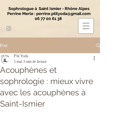
Sophrologue à Saint Ismier - Rhône Alpes
Perrine Merle :
perrine.ptityoda@gmail.com
06 77 00 61 38
Post
P'tit Yoda
5 mai
3 min de lecture
Acouphènes et
sophrologie : mieux vivre
avec les acouphènes à
Saint-Ismier